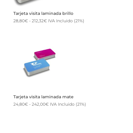
Tarjeta visita laminada brillo
Rango
28,80
€
-
212,32
€
IVA Incluido (21%)
de
precios:
desde
28,80€
hasta
212,32€
Tarjeta visita laminada mate
Rango
24,80
€
-
242,00
€
IVA Incluido (21%)
de
precios:
desde
24,80€