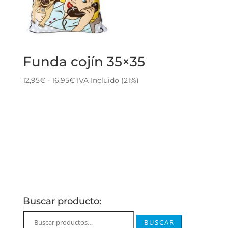
Funda cojín 35×35
Rango
12,95
€
-
16,95
€
IVA Incluido (21%)
de
precios:
desde
12,95€
hasta
16,95€
Buscar producto:
Buscar
BUSCAR
por: