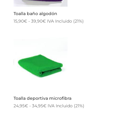
Toalla baño algodón
Rango
15,90
€
-
39,90
€
IVA Incluido (21%)
de
precios:
desde
15,90€
hasta
39,90€
Toalla deportiva microfibra
Rango
24,95
€
-
34,95
€
IVA Incluido (21%)
de
precios:
desde
24,95€